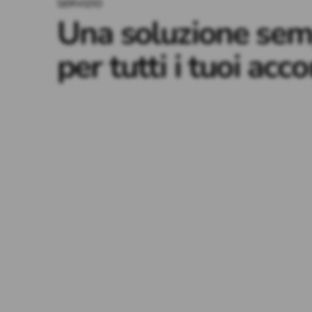
SERVIZIO
Una soluzione sem
per tutti i tuoi acco